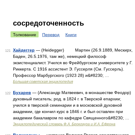
сосредоточенность
Толкование
Перевод
Книги
Хайдеггер
— (Heidegger) Мартин (26.9.1889, Мескирх,
121
Баден, 26.5.1976, там же), немецкий философ
экзистенциалист. Учился во Фрейбургском университете у Г.
Риккерта. С 1916 ассистент Э. Гуссерля (См. Гуссерль).
Профессор Марбургского (1923 28) и&#8230; …
Большая советская энциклопедия
Бухарев
— (Александр Матвеевич, в монашестве Феодор)
122
духовный писатель; род. в 1824 г. в Тверской епархии;
учился в тверской семинарии и в московской духовной
академии, где кончил курс в 1846 г. и был оставлен при
академии бакалавром по кафедре Священного&#8230; …
Энциклопедический словарь Ф.А. Брокгауза и И.А. Ефрона