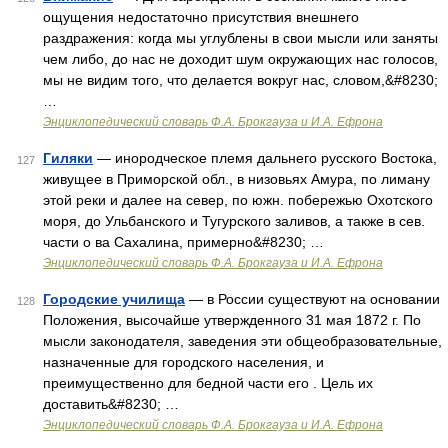
ощущения недостаточно присутствия внешнего
раздражения: когда мы углублены в свои мысли или заняты
чем либо, до нас не доходит шум окружающих нас голосов,
мы не видим того, что делается вокруг нас, словом,&#8230;
…
Энциклопедический словарь Ф.А. Брокгауза и И.А. Ефрона
Гиляки
— инородческое племя дальнего русского Востока,
127
живущее в Приморской обл., в низовьях Амура, по лиману
этой реки и далее на север, по южн. побережью Охотского
моря, до Ульбанского и Тугурского заливов, а также в сев.
части о ва Сахалина, примерно&#8230; …
Энциклопедический словарь Ф.А. Брокгауза и И.А. Ефрона
Городские училища
— в России существуют на основании
128
Положения, высочайше утвержденного 31 мая 1872 г. По
мысли законодателя, заведения эти общеобразовательные,
назначенные для городского населения, и
преимущественно для бедной части его . Цель их
доставить&#8230; …
Энциклопедический словарь Ф.А. Брокгауза и И.А. Ефрона