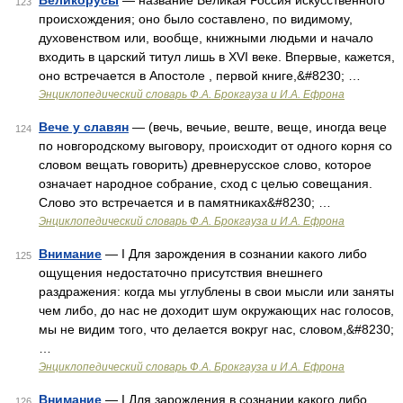
Великорусы
— название Великая Россия искусственного
123
происхождения; оно было составлено, по видимому,
духовенством или, вообще, книжными людьми и начало
входить в царский титул лишь в XVI веке. Впервые, кажется,
оно встречается в Апостоле , первой книге,&#8230; …
Энциклопедический словарь Ф.А. Брокгауза и И.А. Ефрона
Вече у славян
— (вечь, вечьие, веште, веще, иногда веце
124
по новгородскому выговору, происходит от одного корня со
словом вещать говорить) древнерусское слово, которое
означает народное собрание, сход с целью совещания.
Слово это встречается и в памятниках&#8230; …
Энциклопедический словарь Ф.А. Брокгауза и И.А. Ефрона
Внимание
— I Для зарождения в сознании какого либо
125
ощущения недостаточно присутствия внешнего
раздражения: когда мы углублены в свои мысли или заняты
чем либо, до нас не доходит шум окружающих нас голосов,
мы не видим того, что делается вокруг нас, словом,&#8230;
…
Энциклопедический словарь Ф.А. Брокгауза и И.А. Ефрона
Внимание
— I Для зарождения в сознании какого либо
126